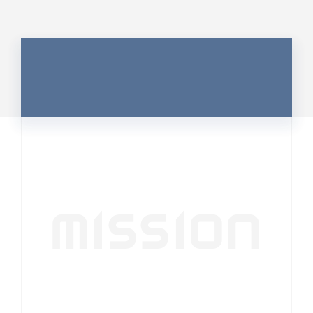
MISSION
行動者発の情報が、
人の心を揺さぶる
時代へ