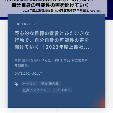
CULTURE 37
野心的な目標の宣言とひたむきな
行動で、自分自身の可能性の蓋を
開けていく ｜2023年度上期社...
中井 健太（なかい けんた）（PR TIMES 第二営業本
部副部長）
DATE:2024.01.17
セールス
新卒 総合職
社員インタビュー
PR TIMES