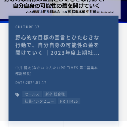
CULTURE 37
野心的な目標の宣言とひたむきな
行動で、自分自身の可能性の蓋を
開けていく ｜2023年度上期社...
中井 健太（なかい けんた）（PR TIMES 第二営業本
部副部長）
DATE:2024.01.17
セールス
新卒 総合職
社員インタビュー
PR TIMES