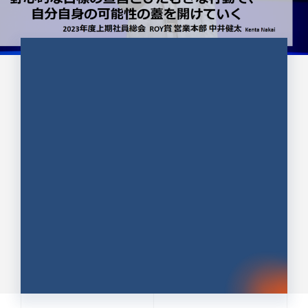
CULTURE 37
野心的な目標の宣言とひたむきな
行動で、自分自身の可能性の蓋を
開けていく ｜2023年度上期社...
中井 健太（なかい けんた）（PR TIMES 第二営業本
部副部長）
DATE:2024.01.17
セールス
新卒 総合職
社員インタビュー
PR TIMES