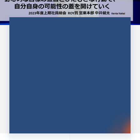
CULTURE 37
野心的な目標の宣言とひたむきな
行動で、自分自身の可能性の蓋を
開けていく ｜2023年度上期社...
中井 健太（なかい けんた）（PR TIMES 第二営業本
部副部長）
DATE:2024.01.17
セールス
新卒 総合職
社員インタビュー
PR TIMES