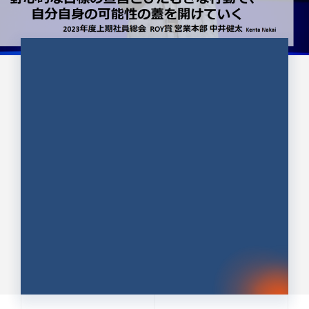
CULTURE 37
野心的な目標の宣言とひたむきな
行動で、自分自身の可能性の蓋を
開けていく ｜2023年度上期社...
中井 健太（なかい けんた）（PR TIMES 第二営業本
部副部長）
DATE:2024.01.17
セールス
新卒 総合職
社員インタビュー
PR TIMES