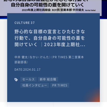
CULTURE 37
野心的な目標の宣言とひたむきな
行動で、自分自身の可能性の蓋を
開けていく ｜2023年度上期社...
中井 健太（なかい けんた）（PR TIMES 第二営業本
部副部長）
DATE:2024.01.17
セールス
新卒 総合職
社員インタビュー
PR TIMES