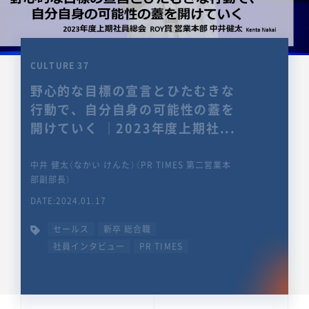
CULTURE 37
野心的な目標の宣言とひたむきな
行動で、自分自身の可能性の蓋を
開けていく ｜2023年度上期社...
中井 健太（なかい けんた）（PR TIMES 第二営業本
部副部長）
DATE:2024.01.17
セールス
新卒 総合職
社員インタビュー
PR TIMES