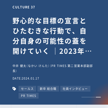
CULTURE 37
野心的な目標の宣言と
ひたむきな行動で、自
分自身の可能性の蓋を
開けていく ｜2023年度
上期社員総会受賞イン
中井 健太（なかい けんた）（PR TIMES 第二営業本部副部
タビュー #PR
長）
DATE:2024.01.17
TIMESな人たち
セールス
新卒 総合職
社員インタビュー
PR TIMES