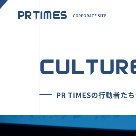
CORPORATE SITE
CULTUR
PR TIMESの行動者た