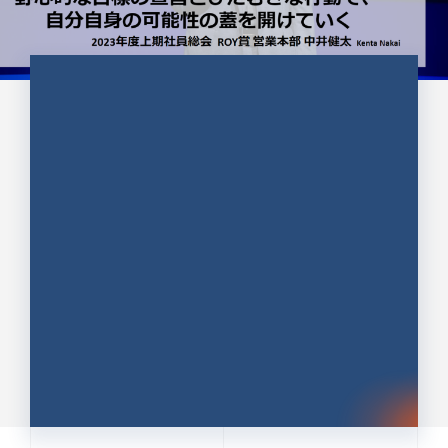
CULTURE 37
野心的な目標の宣言とひたむきな
行動で、自分自身の可能性の蓋を
開けていく ｜2023年度上期社...
中井 健太（なかい けんた）（PR TIMES 第二営業本
部副部長）
DATE:2024.01.17
セールス
新卒 総合職
社員インタビュー
PR TIMES