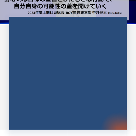
CULTURE 37
野心的な目標の宣言とひたむきな
行動で、自分自身の可能性の蓋を
開けていく ｜2023年度上期社...
中井 健太（なかい けんた）（PR TIMES 第二営業本
部副部長）
DATE:2024.01.17
セールス
新卒 総合職
社員インタビュー
PR TIMES