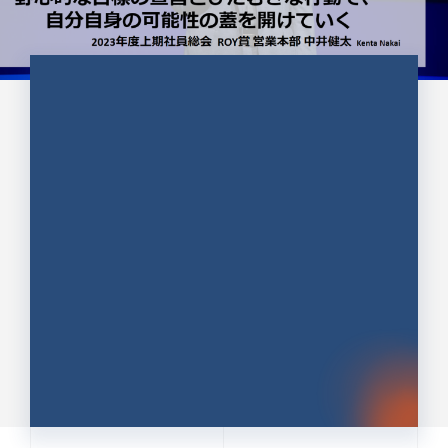
CULTURE 37
野心的な目標の宣言とひたむきな
行動で、自分自身の可能性の蓋を
開けていく ｜2023年度上期社...
中井 健太（なかい けんた）（PR TIMES 第二営業本
部副部長）
DATE:2024.01.17
セールス
新卒 総合職
社員インタビュー
PR TIMES