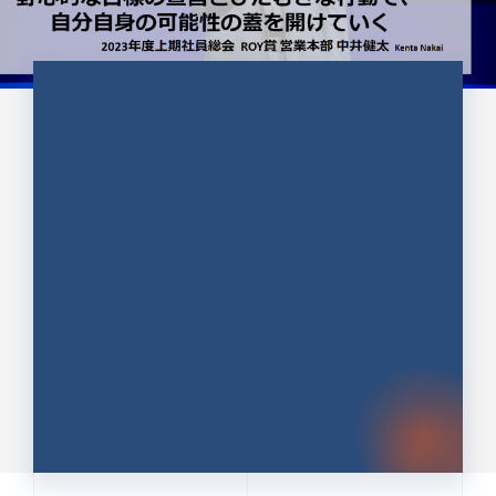
CULTURE 37
野心的な目標の宣言とひたむきな
行動で、自分自身の可能性の蓋を
開けていく ｜2023年度上期社...
中井 健太（なかい けんた）（PR TIMES 第二営業本
部副部長）
DATE:2024.01.17
セールス
新卒 総合職
社員インタビュー
PR TIMES