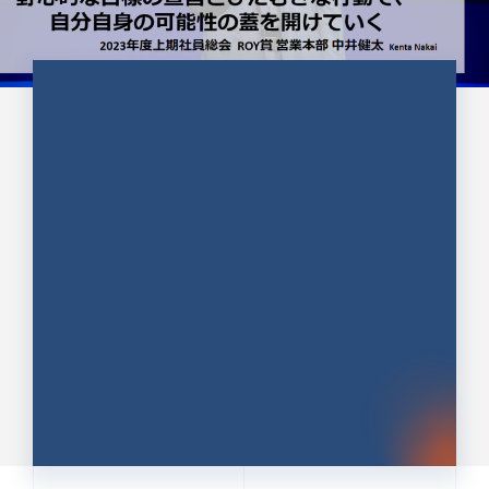
CULTURE 37
野心的な目標の宣言とひたむきな
行動で、自分自身の可能性の蓋を
開けていく ｜2023年度上期社...
中井 健太（なかい けんた）（PR TIMES 第二営業本
部副部長）
DATE:2024.01.17
セールス
新卒 総合職
社員インタビュー
PR TIMES