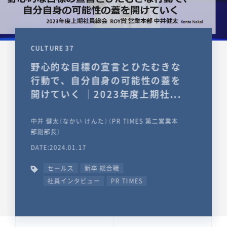
CULTURE 37
野心的な目標の宣言とひたむきな
行動で、自分自身の可能性の蓋を
開けていく ｜2023年度上期社...
中井 健太（なかい けんた）（PR TIMES 第二営業本
部副部長）
DATE:2024.01.17
セールス
新卒 総合職
社員インタビュー
PR TIMES