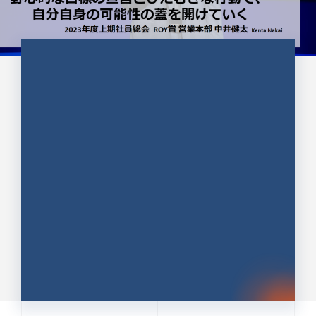
CULTURE 37
野心的な目標の宣言とひたむきな
行動で、自分自身の可能性の蓋を
開けていく ｜2023年度上期社...
中井 健太（なかい けんた）（PR TIMES 第二営業本
部副部長）
DATE:2024.01.17
セールス
新卒 総合職
社員インタビュー
PR TIMES