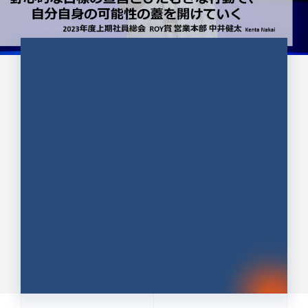
CULTURE 37
野心的な目標の宣言とひたむきな
行動で、自分自身の可能性の蓋を
開けていく ｜2023年度上期社...
中井 健太（なかい けんた）（PR TIMES 第二営業本
部副部長）
DATE:2024.01.17
セールス
新卒 総合職
社員インタビュー
PR TIMES