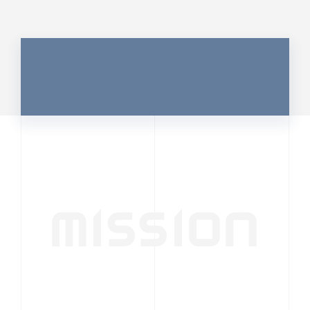
MISSION
行動者発の情報が、
人の心を揺さぶる
時代へ