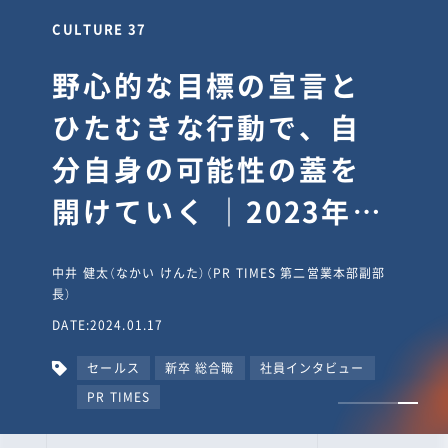
CULTURE 37
野心的な目標の宣言と
ひたむきな行動で、自
分自身の可能性の蓋を
開けていく ｜2023年度
上期社員総会受賞イン
中井 健太（なかい けんた）（PR TIMES 第二営業本部副部
タビュー #PR
長）
DATE:2024.01.17
TIMESな人たち
セールス
新卒 総合職
社員インタビュー
PR TIMES