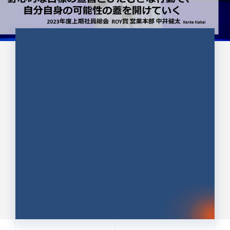
CULTURE 37
野心的な目標の宣言とひたむきな
行動で、自分自身の可能性の蓋を
開けていく ｜2023年度上期社...
中井 健太（なかい けんた）（PR TIMES 第二営業本
部副部長）
DATE:2024.01.17
セールス
新卒 総合職
社員インタビュー
PR TIMES