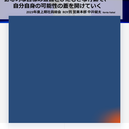
CULTURE 37
野心的な目標の宣言とひたむきな
行動で、自分自身の可能性の蓋を
開けていく ｜2023年度上期社...
中井 健太（なかい けんた）（PR TIMES 第二営業本
部副部長）
DATE:2024.01.17
セールス
新卒 総合職
社員インタビュー
PR TIMES