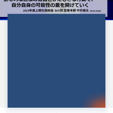
CULTURE 37
野心的な目標の宣言とひたむきな
行動で、自分自身の可能性の蓋を
開けていく ｜2023年度上期社...
中井 健太（なかい けんた）（PR TIMES 第二営業本
部副部長）
DATE:2024.01.17
セールス
新卒 総合職
社員インタビュー
PR TIMES