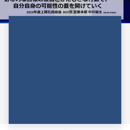
CULTURE 37
野心的な目標の宣言とひたむきな
行動で、自分自身の可能性の蓋を
開けていく ｜2023年度上期社...
中井 健太（なかい けんた）（PR TIMES 第二営業本
部副部長）
DATE:2024.01.17
セールス
新卒 総合職
社員インタビュー
PR TIMES