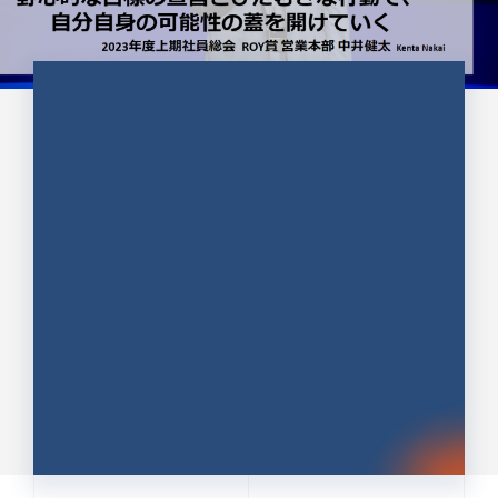
CULTURE 37
野心的な目標の宣言とひたむきな
行動で、自分自身の可能性の蓋を
開けていく ｜2023年度上期社...
中井 健太（なかい けんた）（PR TIMES 第二営業本
部副部長）
DATE:2024.01.17
セールス
新卒 総合職
社員インタビュー
PR TIMES