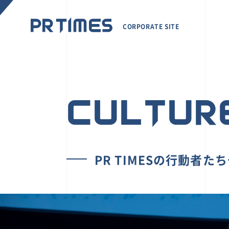
CORPORATE SITE
CULTUR
PR TIMESの行動者た