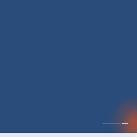
CULTURE 37
野心的な目標の宣言と
ひたむきな行動で、自
分自身の可能性の蓋を
開けていく ｜2023年度
上期社員総会受賞イン
中井 健太（なかい けんた）（PR TIMES 第二営業本部副部
タビュー #PR
長）
DATE:2024.01.17
TIMESな人たち
セールス
新卒 総合職
社員インタビュー
PR TIMES