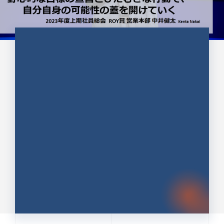
CULTURE 37
野心的な目標の宣言とひたむきな
行動で、自分自身の可能性の蓋を
開けていく ｜2023年度上期社...
中井 健太（なかい けんた）（PR TIMES 第二営業本
部副部長）
DATE:2024.01.17
セールス
新卒 総合職
社員インタビュー
PR TIMES