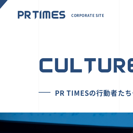
CORPORATE SITE
CULTUR
PR TIMESの行動者た