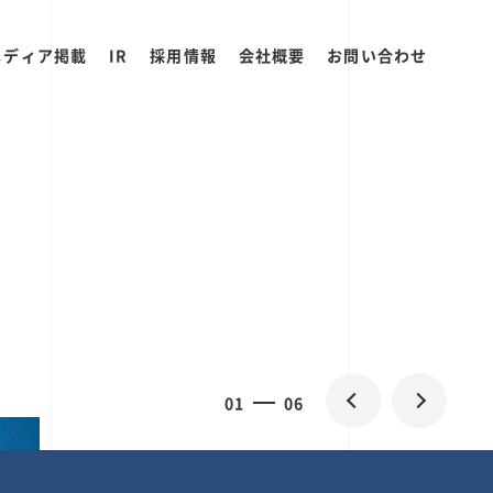
メディア掲載
IR
採用情報
会社概要
お問い合わせ
0
1
06