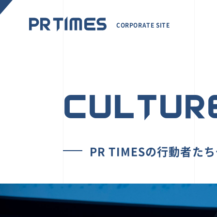
CORPORATE SITE
CULTUR
PR TIMESの行動者た