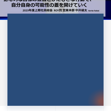
CULTURE 37
野心的な目標の宣言とひたむきな
行動で、自分自身の可能性の蓋を
開けていく ｜2023年度上期社...
中井 健太（なかい けんた）（PR TIMES 第二営業本
部副部長）
DATE:2024.01.17
セールス
新卒 総合職
社員インタビュー
PR TIMES