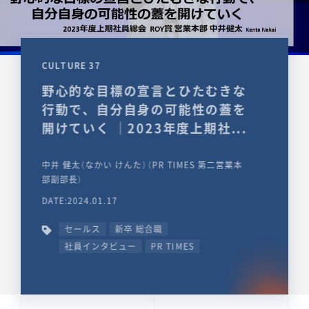
CULTURE 37
野心的な目標の宣言とひたむきな
行動で、自分自身の可能性の蓋を
開けていく ｜2023年度上期社...
中井 健太（なかい けんた）（PR TIMES 第二営業本
部副部長）
DATE:2024.01.17
セールス
新卒 総合職
社員インタビュー
PR TIMES