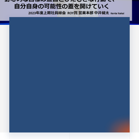
CULTURE 37
野心的な目標の宣言とひたむきな
行動で、自分自身の可能性の蓋を
開けていく ｜2023年度上期社...
中井 健太（なかい けんた）（PR TIMES 第二営業本
部副部長）
DATE:2024.01.17
セールス
新卒 総合職
社員インタビュー
PR TIMES