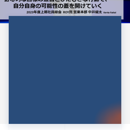
CULTURE 37
野心的な目標の宣言とひたむきな
行動で、自分自身の可能性の蓋を
開けていく ｜2023年度上期社...
中井 健太（なかい けんた）（PR TIMES 第二営業本
部副部長）
DATE:2024.01.17
セールス
新卒 総合職
社員インタビュー
PR TIMES