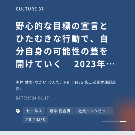
CULTURE 30
逆境では自分のスタン
スを変え“予想を裏切
り、期待を超える”【真
輔塾・前編】
山田真輔（やまだ しんすけ）（執行役員 兼 Jooto事業部
長）
DATE:2023.09.08
カルチャー
CxO
キャリア入社
Jooto