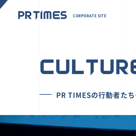
CORPORATE SITE
CULTUR
PR TIMESの行動者た