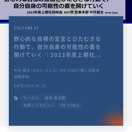
CULTURE 37
野心的な目標の宣言とひたむきな
行動で、自分自身の可能性の蓋を
開けていく ｜2023年度上期社...
中井 健太（なかい けんた）（PR TIMES 第二営業本
部副部長）
DATE:2024.01.17
セールス
新卒 総合職
社員インタビュー
PR TIMES