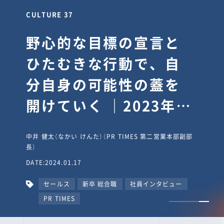
CULTURE 37
野心的な目標の宣言と
ひたむきな行動で、自
分自身の可能性の蓋を
開けていく ｜2023年度
上期社員総会受賞イン
中井 健太（なかい けんた）（PR TIMES 第二営業本部副部
タビュー #PR
長）
DATE:2024.01.17
TIMESな人たち
セールス
新卒 総合職
社員インタビュー
PR TIMES