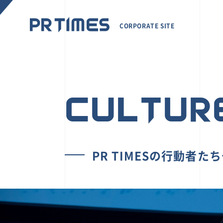
CORPORATE SITE
CULTUR
PR TIMESの行動者た