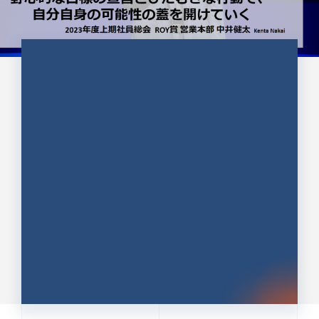
CULTURE 37
野心的な目標の宣言とひたむきな
行動で、自分自身の可能性の蓋を
開けていく ｜2023年度上期社...
中井 健太（なかい けんた）（PR TIMES 第二営業本
部副部長）
DATE:2024.01.17
セールス
新卒 総合職
社員インタビュー
PR TIMES