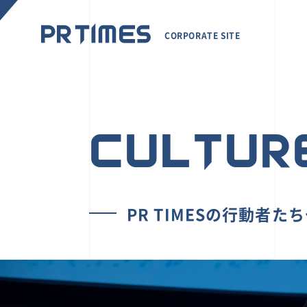
CORPORATE SITE
CULTUR
PR TIMESの行動者た