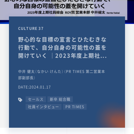
CULTURE 37
野心的な目標の宣言とひたむきな
行動で、自分自身の可能性の蓋を
開けていく ｜2023年度上期社...
中井 健太（なかい けんた）（PR TIMES 第二営業本
部副部長）
DATE:2024.01.17
セールス
新卒 総合職
社員インタビュー
PR TIMES