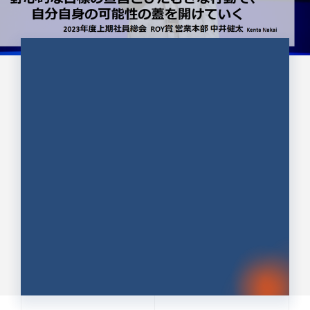
CULTURE 37
野心的な目標の宣言とひたむきな
行動で、自分自身の可能性の蓋を
開けていく ｜2023年度上期社...
中井 健太（なかい けんた）（PR TIMES 第二営業本
部副部長）
DATE:2024.01.17
セールス
新卒 総合職
社員インタビュー
PR TIMES