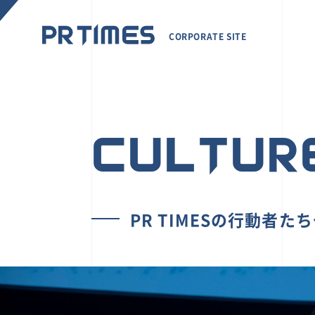
CORPORATE SITE
CULTUR
PR TIMESの行動者た