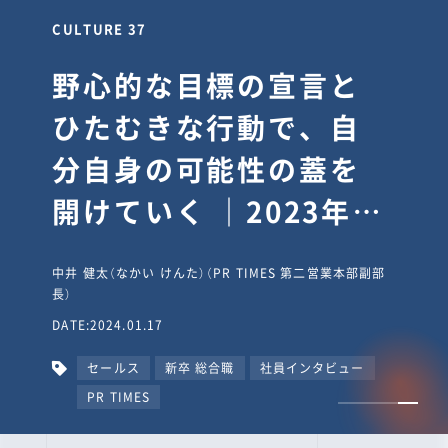
CULTURE 30
逆境では自分のスタン
スを変え“予想を裏切
り、期待を超える”【真
輔塾・前編】
山田真輔（やまだ しんすけ）（執行役員 兼 Jooto事業部
長）
DATE:2023.09.08
カルチャー
CxO
キャリア入社
Jooto