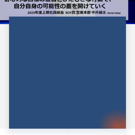
CULTURE 37
野心的な目標の宣言とひたむきな
行動で、自分自身の可能性の蓋を
開けていく ｜2023年度上期社...
中井 健太（なかい けんた）（PR TIMES 第二営業本
部副部長）
DATE:2024.01.17
セールス
新卒 総合職
社員インタビュー
PR TIMES