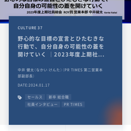
CULTURE 37
野心的な目標の宣言とひたむきな
行動で、自分自身の可能性の蓋を
開けていく ｜2023年度上期社...
中井 健太（なかい けんた）（PR TIMES 第二営業本
部副部長）
DATE:2024.01.17
セールス
新卒 総合職
社員インタビュー
PR TIMES