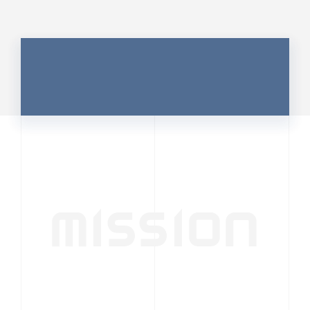
MISSION
行動者発の情報が、
人の心を揺さぶる
時代へ