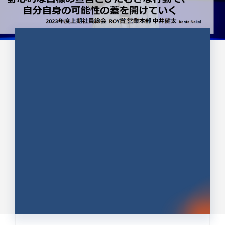
CULTURE 37
野心的な目標の宣言とひたむきな
行動で、自分自身の可能性の蓋を
開けていく ｜2023年度上期社...
中井 健太（なかい けんた）（PR TIMES 第二営業本
部副部長）
DATE:2024.01.17
セールス
新卒 総合職
社員インタビュー
PR TIMES