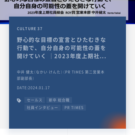
CULTURE 37
野心的な目標の宣言とひたむきな
行動で、自分自身の可能性の蓋を
開けていく ｜2023年度上期社...
中井 健太（なかい けんた）（PR TIMES 第二営業本
部副部長）
DATE:2024.01.17
セールス
新卒 総合職
社員インタビュー
PR TIMES