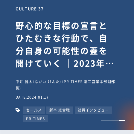
CULTURE 30
逆境では自分のスタン
スを変え“予想を裏切
り、期待を超える”【真
輔塾・前編】
山田真輔（やまだ しんすけ）（執行役員 兼 Jooto事業部
長）
DATE:2023.09.08
カルチャー
CxO
キャリア入社
Jooto