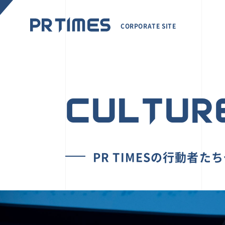
CORPORATE SITE
CULTUR
PR TIMESの行動者た