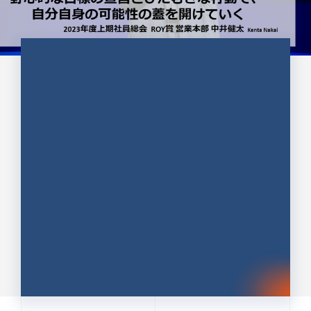
CULTURE 37
野心的な目標の宣言とひたむきな
行動で、自分自身の可能性の蓋を
開けていく ｜2023年度上期社...
中井 健太（なかい けんた）（PR TIMES 第二営業本
部副部長）
DATE:2024.01.17
セールス
新卒 総合職
社員インタビュー
PR TIMES