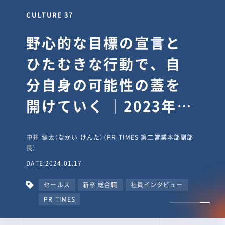
CULTURE 37
野心的な目標の宣言と
ひたむきな行動で、自
分自身の可能性の蓋を
開けていく ｜2023年度
上期社員総会受賞イン
中井 健太（なかい けんた）（PR TIMES 第二営業本部副部
タビュー #PR
長）
DATE:2024.01.17
TIMESな人たち
セールス
新卒 総合職
社員インタビュー
PR TIMES