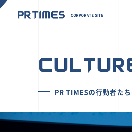
CORPORATE SITE
CULTUR
PR TIMESの行動者た