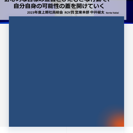
CULTURE 37
野心的な目標の宣言とひたむきな
行動で、自分自身の可能性の蓋を
開けていく ｜2023年度上期社...
中井 健太（なかい けんた）（PR TIMES 第二営業本
部副部長）
DATE:2024.01.17
セールス
新卒 総合職
社員インタビュー
PR TIMES